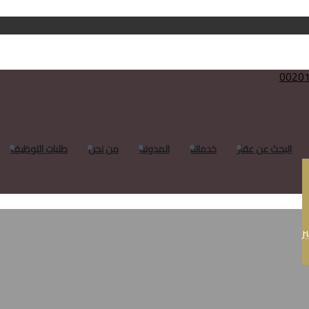
0020
البحث عن عقار
خدماتنا
المدونة
من نحن
طلبات التوظيف
ر