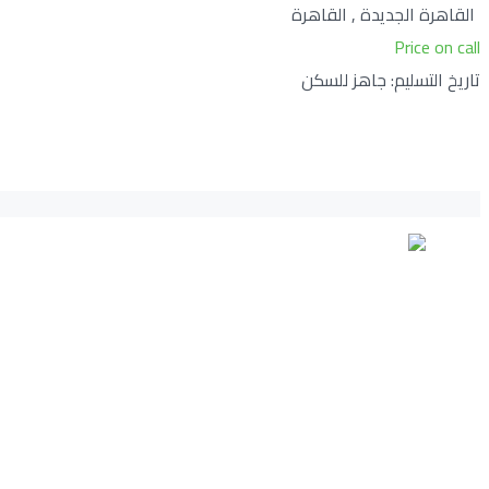
القاهرة الجديدة , القاهرة
Price on call
تاريخ التسليم: جاهز للسكن
ights reserved © 2022
Egypt My Second Home
الرئيسية
الاخبار
مشاريع جاهزة للسكن
من نحن
مشاريع قيد الإنشاء
طلبات التوظيف
مشاريع مع ضمان تأجير واعادة بيع
اتصل بنا