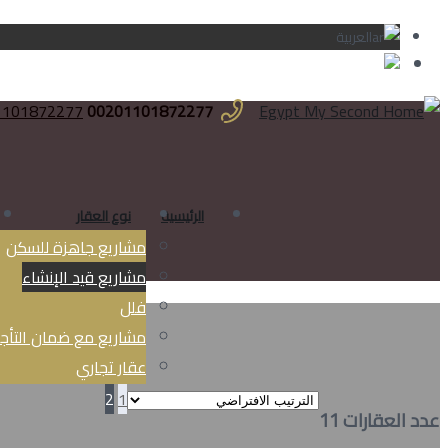
العربية
English
1101872277
00201101872277
الرئيسية
نوع العقار
مشاريع جاهزة للسكن
مشاريع قيد الإنشاء
فلل
مشاريع مع ضمان التأجي
عقار تجاري
2
1
عدد العقارات 11