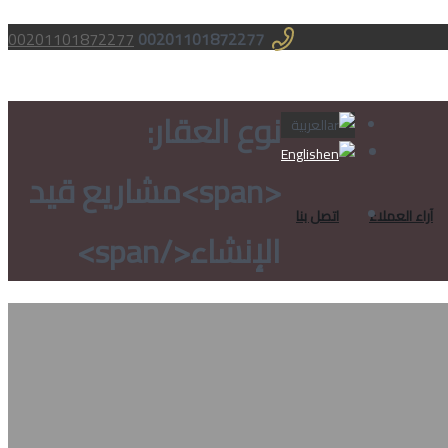
00201101872277
00201101872277
نوع العقار:
العربية
English
<span>مشاريع قيد
آراء العملاء
اتصل بنا
الإنشاء</span>