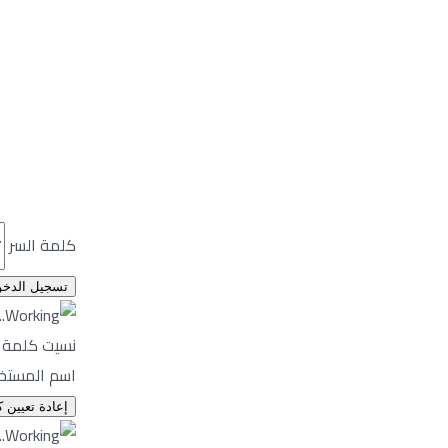
فلل
سياسة الخصوص
عقارات تجارية
تعتبر شركة  My Second Home
مصر وذلك عن طريق فريق عمل احترافي يملك الكفاءة اللازمة ل
وصولا الى شراء العقار وما يليه من إجراءات التوثيق ومن ثم اس
كلمة السر
نسيت كلمة ا
اسم المستخدم