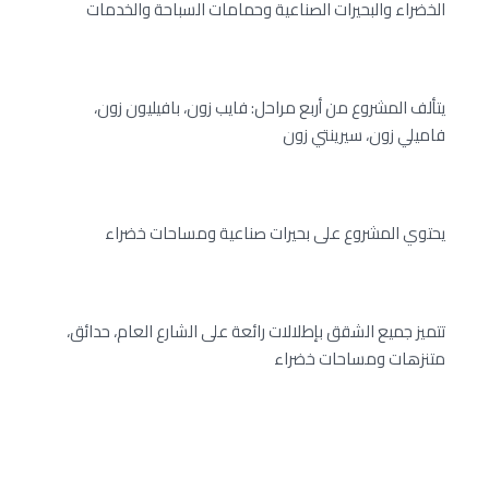
الخضراء والبحيرات الصناعية وحمامات السباحة والخدمات
يتألف المشروع من أربع مراحل: فايب زون، بافيليون زون،
فاميلي زون، سيرينتي زون
يحتوي المشروع على بحيرات صناعية ومساحات خضراء
تتميز جميع الشقق بإطلالات رائعة على الشارع العام، حدائق،
متنزهات ومساحات خضراء