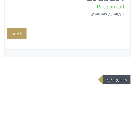
Price on call
تاريخ التسليم: جاهز للسكن
المزيد
مشاريع سكنية