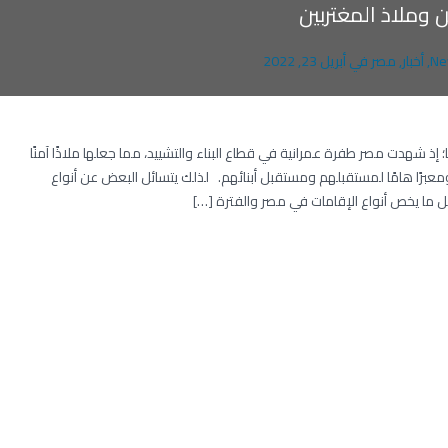
 وملاذ المغتربين
Ne
,
أخبار
,
مصر
في
أبريل 23, 2022
 شهدت مصر طفرة عمرانية في قطاع البناء والتشييد، مما جعلها ملاذًا آمنًا
ومعبرًا هامًا لمستقبلهم ومستقبل أبنائهم. لذلك يتسائل البعض عن أنواع
ل ما يخص أنواع الإقامات في مصر والفترة […]