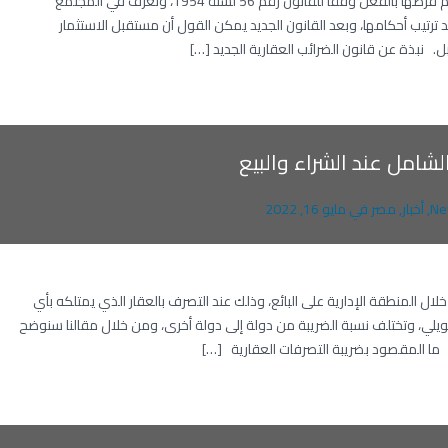
الضرائب العقارية ليست بأمر جديد وإنما هي ضريبة تم فرضها بالفعل وفقًا للقانون رقم 56 لسنة 1954، وتُعرف في المجتمع
د ترتيب أحكامها، وبعد القانون الجديد يمكن القول أن مستقبل الاستثمار
بل. نبذة عن قانون الضرائب العقارية الجديد […]
الشامل عند الشراء والبيع
Ne
,
أخبار
,
مصر
في
مايو 16, 2022
ال المنطقة الإدارية على البائع، وذلك عند التصرف بالعقار الذي يمتلكه بأي
ر التمويلي، وتختلف نسبة الضريبة من دولة إلى دولة أخرى، ومن خلال مقالنا سنوضح
 ما المقصود بضريبة التصرفات العقارية […]