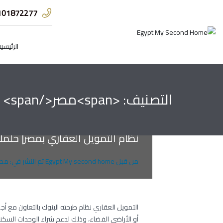
101872277
الرئيسي
التصنيف: <span>مصر</span>
نظام التمويل العقاري بمصر| حلم
من قبل
Egypt My second home
تم النشر في:
مصر
التمويل العقاري نظام طرحته البنوك بالتعاون مع أج
أو الأراضي الفضاء، وذلك لدعم شراء الوحدات السكني