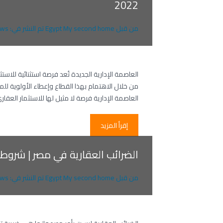
2022
من قبل
Egypt My second home
تم النشر في:
ws
العاصمة الإدارية الجديدة تُعد فرصة استثنائية للاس
من خلال الاهتمام بهذا القطاع وإعطاء الأولوية ل
العاصمة الإدارية فرصة لا مثيل لها للاستثمار العقا
إقرأ المزيد
الضرائب العقارية في مصر | شروط
من قبل
Egypt My second home
تم النشر في:
ws