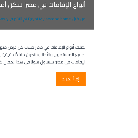
أنواع الإقامات في مصر| سكن آمن
من قبل
Egypt My second home
تم النشر في:
ws
تختلف أنواع الإقامات في مصر حسب كل غرض منها؛ إذ
لجميع المستثمرين والأجانب؛ لتكون منفذًا حقيقيًا 
الإقامات في مصر؛ سنتناول سويًا في هذا المقال ك
إقرأ المزيد