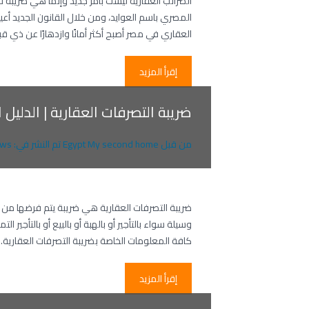
المصري باسم العوايد، ومن خلال القانون الجديد أعي
العقاري في مصر أصبح أكثر أمانًا وازدهارًا عن ذي ق
إقرأ المزيد
ضريبة التصرفات العقارية | الدليل 
من قبل
Egypt My second home
تم النشر في:
ws
ضريبة التصرفات العقارية هي ضريبة يتم فرضها من خل
وسيلة سواء بالتأجير أو بالهبة أو بالبيع أو بالتأجي
كافة المعلومات الخاصة بضريبة التصرفات العقارية.
إقرأ المزيد