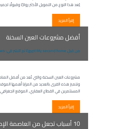
يُعد هذا النوع من التمويل الأكثر رواجًا وقبولًا 
إقرأ المزيد
أفضل مشروعات العين السخنة
من قبل
Egypt My second home
تم النشر في:
ws
مشروعات العين السخنة والتي تُعد من أفضل المن
وتتميز هذه القرى بالعديد من المزايا أهمها الموق
المستثمرين في القطاع العقاري. الموقع الجغرافي
إقرأ المزيد
10 أسباب تجعل من العاصمة الإدا