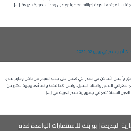
لجميع فئات المجتمع لسرعة إجرائاته وحصولهم على وحدات بصورة سريعة. […]
Ne
,
أخبار
,
مصر
في
يونيو 02, 2022
اطق وأجمل الأماكن في مصر التي تعمل على جذب السياح من داخل وخارج مصر،
ع الجغرافي المميز والمناخ الجميل، وليس هذا فقط وإنما تُعد وجهة للكثير من
 للعين السخنة تقع في جمهورية مصر العربية في […]
رية الجديدة | بوابتك للاستثمارات الواعدة لعام