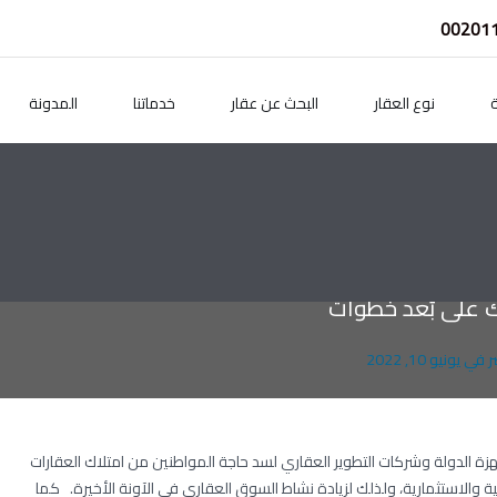
00201
ة
نوع العقار
البحث عن عقار
خدماتنا
المدونة
ك على بُعد خطوات
في
يونيو 10, 2022
هزة الدولة وشركات التطوير العقاري لسد حاجة المواطنين من امتلاك العقارات
ة والاستثمارية، ولذلك لزيادة نشاط السوق العقاري في الآونة الأخيرة. كما