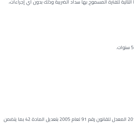
 التالية للفترة المسموح بها سداد الضريبة وذلك بدون أي إجراءات،
تصرفات الشخص الوارث في العقارات والتي ذهبت إليه من مورثه على حالتها عند الميراث وذلك حتى يتم اصدار القانون رقم 158 لعام 2018 المعدل للقانون رقم 91 لعام 2005 بتعديل المادة 42 بما يتضمن