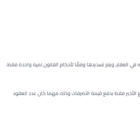
 في العقار، ويتم تسديدها وفقًا لأحكام القانون لمرة واحدة فقط.
تم حساب الضريبة حسب التصرف في العقارات وذلك بداية من شهر مايو لسنة 2013، بحيث يقوم البائع الأخير فقط بدفع قيمة التصرفات وذلك مهما كان عدد العقود