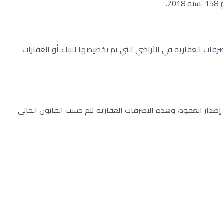
كما هي تقدر بنسبة 2.5% بدون اشتراط حد أقصى من قيمة التصرفات العقارية في الأراضي التي تم تخصيصها للبناء أو العقارات
صدار العقود، وهذه التصرفات العقارية تتم حسب القانون الحالي